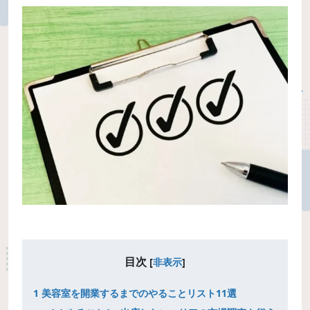
目次
[
非表示
]
1
美容室を開業するまでのやることリスト11選