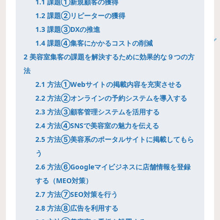
1.1
課題①新規顧客の獲得
1.2
課題②リピーターの獲得
1.3
課題③DXの推進
1.4
課題④集客にかかるコストの削減
2
美容室集客の課題を解決するために効果的な９つの方
法
2.1
方法①Webサイトの掲載内容を充実させる
2.2
方法②オンラインの予約システムを導入する
2.3
方法③顧客管理システムを活用する
2.4
方法④SNSで美容室の魅力を伝える
2.5
方法⑤美容系のポータルサイトに掲載してもら
う
2.6
方法⑥Googleマイビジネスに店舗情報を登録
する（MEO対策）
2.7
方法⑦SEO対策を行う
2.8
方法⑧広告を利用する