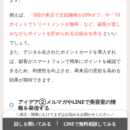
例えば、
「5回の来店で次回施術が20%オフ」や「10
ポイントでトリートメントが無料」など、顧客が楽し
みながらポイントを貯められる仕組みを作る
といい
でしょう。
また、デジタル化されたポイントカードを導入すれ
ば、顧客がスマートフォンで簡単にポイントを確認で
きるため、利便性を向上させ、再来店の意欲を高める
効果が期待できます。
アイデア②メルマガやLINEで美容室の情
報を発信する
＼独立・開業にむけてまずはお悩みをお聞かせください／
|
話しを聞いてみる
LINEで無料相談してみる
メルマガやLINEを活用した情報発信は、リピーター